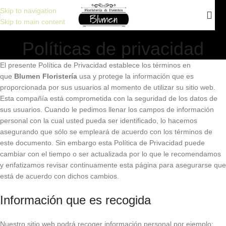
15 % DE DESCUENTO en tu primera compra. Código: 15BLUMEN
Skip to navigation
Skip to main content
Políticas de privacidad
El presente Política de Privacidad establece los términos en
que
Blumen Floristería
usa y protege la información que es
proporcionada por sus usuarios al momento de utilizar su sitio web.
Esta compañía está comprometida con la seguridad de los datos de
sus usuarios. Cuando le pedimos llenar los campos de información
personal con la cual usted pueda ser identificado, lo hacemos
asegurando que sólo se empleará de acuerdo con los términos de
este documento. Sin embargo esta Política de Privacidad puede
cambiar con el tiempo o ser actualizada por lo que le recomendamos
y enfatizamos revisar continuamente esta página para asegurarse que
está de acuerdo con dichos cambios.
Información que es recogida
Nuestro sitio web podrá recoger información personal por ejemplo: